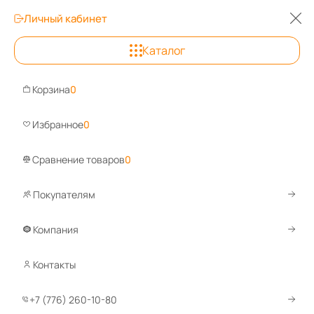
Личный кабинет
0
0
Каталог
Астана
+7 (776) 260-
Корзина
0
Задайте вопрос, ответим быстро!
Избранное
0
WhatsApp
Telegram
Сравнение товаров
0
Покупателям
Каталог
Опломбирование и опечатывание
Пломбировочн
Компания
Пломбировочный скотч
Контакты
По умолчанию
+7 (776) 260-10-80