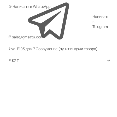
Написать в WhatsApp
Аппараты для 
Дезинфекторы для обуви
обуви
Написать
7 товаров
5 товаров
в
Telegram
sale@gmsatu.com
1
2
3
По умолчанию
ул. Е103 дом 7 Сооружение (пункт выдачи товара)
Код товара:
80173
Код товара:
80207
KZT
Дезинфектор для обуви DION
Обеспыливатель DI
Clean & Dry 24 пары (4 секции)
DUSTFIGHTER AUTO 
(0)
(0)
УТОЧНИТЬ НАЛИЧИЕ / ЦЕНУ
УТОЧНИТЬ НАЛИЧИ
Код товара:
80218
Код товара:
80838
Станция безопасной очистки
Передаточный шлюз
DION DUSTFIGHTER Stancia
DION HAND2HAND ак
нержавеющая сталь
(0)