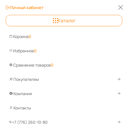
Личный кабинет
0
0
Каталог
Астана
+7 (776) 260
Корзина
0
Задайте вопрос, ответим быстро!
Избранное
0
WhatsApp
Telegram
Сравнение товаров
0
Покупателям
Каталог
Лабораторная мебель
Оборудование для чистых
Компания
Оборудование для чистых помеще
Контакты
Воздушные шлюзы для
Передаточные 
чистых помещений
чистых помещ
+7 (776) 260-10-80
16 товаров
13 товара