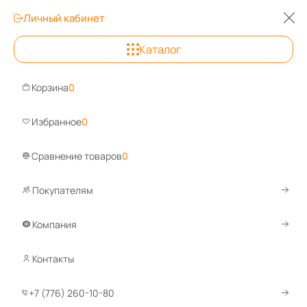
Личный кабинет
0
Каталог
Астана
Корзина
0
Задайте вопрос, ответим быстро!
Wha
Избранное
0
Сравнение товаров
0
Покупателям
Каталог
Оборудование для общепита
Производственные
Столы-купе для кухни
Компания
Контакты
...
1
2
3
По умолчанию
+7 (776) 260-10-80