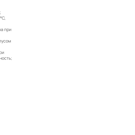
;
°C,
Нужна консультация?
фа при
пусом
Наши специалисты ответят на любой
интересующий вопрос
ри
ность;
Задать вопрос