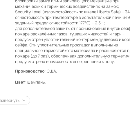
блокировки замка или/и запирающего механизма при
механических и термических воздействиях на замок;
Security Level (взломостойкость по шкале Liberty Safe) – 34
огнестойкость при температуре в испытательной печи 649
заданный предел огнестойкости 177°C) – 2.5H;
для дополнительной защиты от проникновения внутрь сей
пожаре раскалённых газов, тушащих жидкостей и гари –
предусмотрен уплотнительный контур между дверью и кор
сейфа. Эти уплотнительные прокладки выполнены из
специального термостойкого материала и расширяются п
пожаре (до 7 раз), обеспечивая дополнительную герметич
предусмотрена возможность его крепления к полу.
Производство
: США.
Цвет:
шампань.
азвернуть