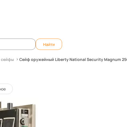
)
те вопрос, ответим быстро!
WhatsApp
Teleg
Найти
 сейфы
Сейф оружейный Liberty National Security Magnum 2
Security Magnum 25CP2-BC
14768
Код товара:
ное
0 отзывов