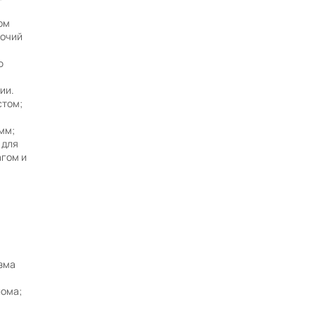
ом
Работаем без выходных
бочий
Заявки на сайте принимаются 24/7
ю
Собственный автопарк
ии.
Более 42000 товаров в каталоге
стом;
Продажа от производителя
мм;
Гарантия завода на каждый товар
 для
Подготовим техническое задание для торгов и
агом и
аукционов в течение дня
0
Запросить ТЗ / Пригласить в тендер
зма
лома;