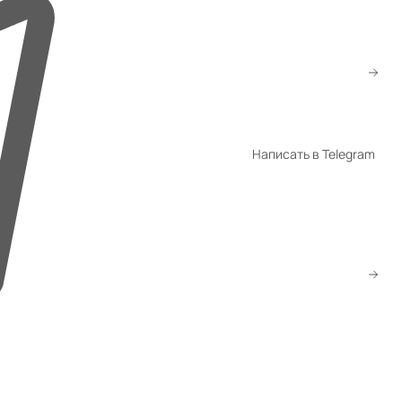
+7 (776) 260-10-80
+7 (747) 260-10-80
sale@gmsatu.com
Написать в Telegram
WhatsApp
Telegram
Скачать прайс
Заказать звонок