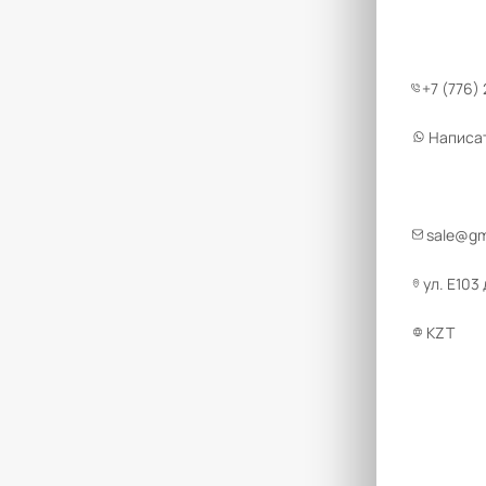
+7 (776)
Написа
sale@g
ул. Е103
KZT