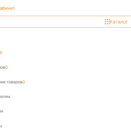
кабинет
Каталог
0
ное
0
ие товаров
0
телям
ия
ы