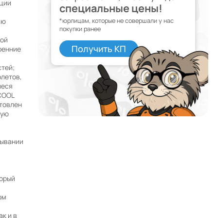
ции
специальные цены!
ию
*юрлицам, которые не совершали у нас
покупки ранее
той
Получить КП
ренние
тей;
олетов,
иеся
COOL
товлен
ную
м
Почему мы?
рывании
Работаем с 2002 года
52 офиса и магазина по всей России и в странах
СНГ
орый
Наши филиалы открыты в странах:
ом
к и в