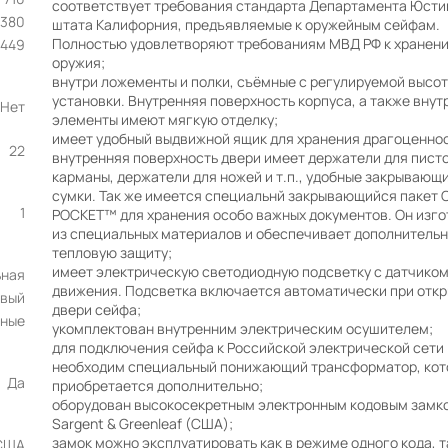
соответствует требования стандарта Департамента Юсти
1380
штата Калифорния, предъявляемые к оружейным сейфам.
Полностью удовлетворяют требованиям МВД РФ к хранен
449
оружия;
внутри ложементы и полки, съёмные с регулируемой высо
установки. Внутренняя поверхность корпуса, а также внут
Нет
элементы имеют мягкую отделку;
имеет удобный выдвижной ящик для хранения драгоценнос
22
внутренняя поверхность двери имеет держатели для пист
карманы, держатели для ножей и т.п., удобные закрывающ
сумки. Так же имеется специальнй закрывающийся пакет 
1
POCKET™ для хранения особо важных документов. Он изго
из специальных материалов и обеспечивает дополнитель
тепловую защиту;
имеет электрическую светодиодную подсветку с датчико
ьная
движения. Подсветка включается автоматически при отк
овый
двери сейфа;
ные
укомплектован внутренним электрическим осушителем;
для подключения сейфа к Российской электрической сети
необходим специальный понижающий трансформатор, кот
Да
приобретается дополнительно;
оборудован высокосекретным электронным кодовым замк
Sargent & Greenleaf (США);
замок можно эксплуатировать как в режиме одного кода, та
США