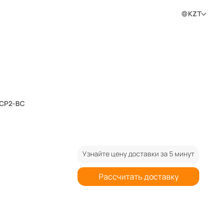
0
0
0
Войти в личный кабинет
KZT
ram
5CP2-BC
Узнайте цену доставки за 5 минут
Рассчитать доставку
Цена указана для Казахстана