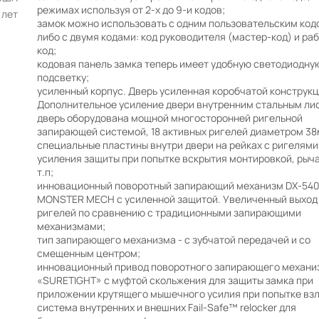
режимах используя от 2-х до 9-и кодов;
 лет
замок можно использовать с одним пользовательским код
либо с двумя кодами: код руководителя (мастер-код) и ра
код;
кодовая панель замка теперь имеет удобную светодиодну
подсветку;
усиленный корпус. Дверь усиленная коробчатой конструкц
Дополнительное усиление двери внутренним стальным ли
дверь оборудована мощной многосторонней ригельной
запирающей системой, 18 активных ригелей диаметром 38
специальные пластины внутри двери на рейках с ригелями
усиления защиты при попытке вскрытия монтировкой, рыч
т.п;
инновационный поворотный запирающий механизм DX-54
MONSTER MECH с усиленной защитой. Увеличенный выход
ригелей по сравнению с традиционными запирающими
механизмами;
тип запирающего механизма - с зубчатой передачей и со
смещенным центром;
инновационный привод поворотного запирающего механи
«SURETIGHT» с муфтой скольжения для защиты замка при
приложении крутящего мышечного усилия при попытке вз
система внутренних и внешних Fail-Safe™ relocker для