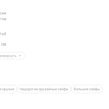
ссия
1 год
2 м3
138
азвернуть
я оружия
Недорогие оружейные сейфы
Большие сейфы