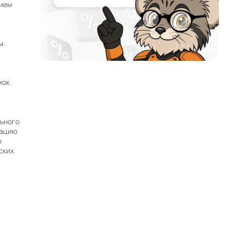
нием
м.
мок
Почему мы?
Работаем с 2002 года
52 офиса и магазина по всей России и в странах
льного
СНГ
тацию
Наши филиалы открыты в странах:
о
ских
Работаем без выходных
Заявки на сайте принимаются 24/7
Собственный автопарк