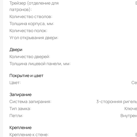
Трейзер (отделение для
патронов)
Количество стволов
Толщина корпуса, мм
Количество полок
Угол открывания двери
Двери
Количество дверей
Толщина лицевой панели, мм
Покрытие и цвет
Цвет
Се
Запирание
Система запирания
3-сторонняя ригел
Тип замка
Ключ
Петли
Внутре
Крепление
Крепление к стене