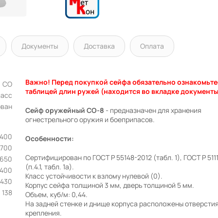
Документы
Доставка
Оплата
Важно! Перед покупкой сейфа обязательно ознакомьте
СО
таблицей длин ружей (находится во вкладке документы
ласс
ован
Сейф оружейный СО-8
- предназначен для хранения
огнестрельного оружия и боеприпасов.
х400
Особенности:
1700
Сертифицирован по ГОСТ Р 55148-2012 (табл. 1), ГОСТ Р 511
650
(п.4.1, табл. 1а).
400
Класс устойчивости к взлому нулевой (0).
1430
Корпус сейфа толщиной 3 мм, дверь толщиной 5 мм.
138
Объем, куб/м: 0,44.
На задней стенке и днище корпуса расположены отверстия
крепления.