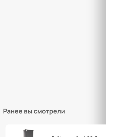
Това
Закры
Товар
Закры
Ранее вы смотрели