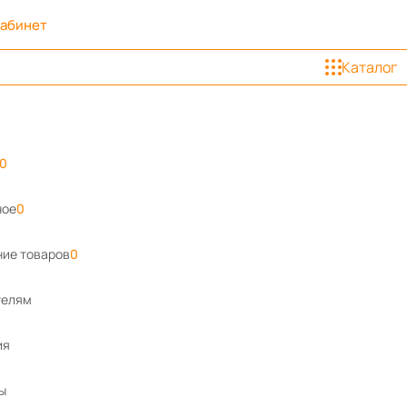
кабинет
Каталог
0
ное
0
ие товаров
0
телям
ия
ы