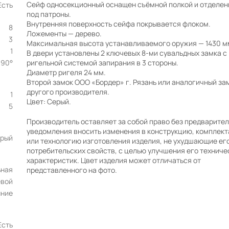
Сейф односекционный оснащен съёмной полкой и отделе
Есть
под патроны.
Внутренняя поверхность сейфа покрывается флоком.
8
Ложементы — дерево.
3
Максимальная высота устанавливаемого оружия — 1430 м
1
В двери установлены 2 ключевых 8-ми сувальдных замка с
90°
ригельной системой запирания в 3 стороны.
Диаметр ригеля 24 мм.
Второй замок ООО «Бордер» г. Рязань или аналогичный за
другого производителя.
1
Цвет: Серый.
5
Производитель оставляет за собой право без предварите
уведомления вносить изменения в конструкцию, комплек
рый
или технологию изготовления изделия, не ухудшающие ег
потребительских свойств, с целью улучшения его техниче
характеристик. Цвет изделия может отличаться от
ьная
представленного на фото.
евой
нние
Есть