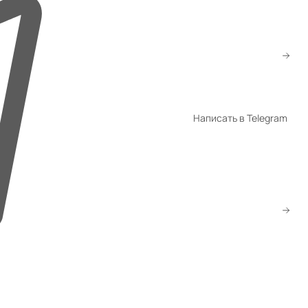
+7 (776) 260-10-80
+7 (747) 260-10-80
sale@gmsatu.com
Написать в Telegram
WhatsApp
Telegram
Скачать прайс
Заказать звонок