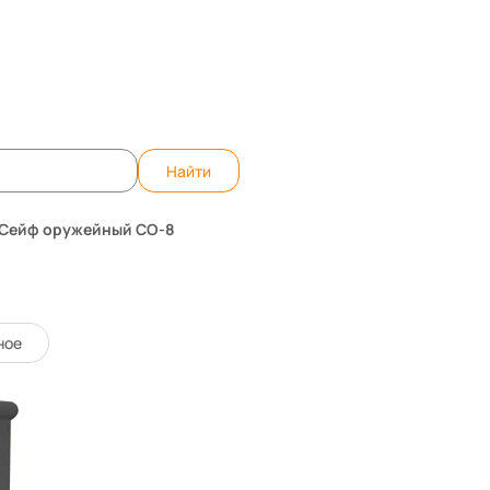
)
те вопрос, ответим быстро!
WhatsApp
Teleg
Найти
Сейф оружейный СО-8
19098
Код товара:
ное
0 отзывов
579 800 ₸
-