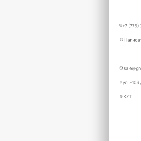
+7 (776)
Написа
sale@g
ул. Е103
KZT