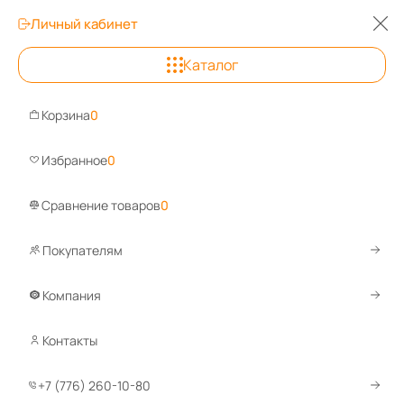
Личный кабинет
Каталог
Астана
Корзина
0
Задайте вопрос, ответим быстро
Избранное
0
Сравнение товаров
0
Покупателям
Каталог
Сейфы
Оружейные сейфы
Оружейные сейфы V
Оружейный сейф VALBERG ARSENAL
Компания
Контакты
Сравнить
+7 (776) 260-10-80