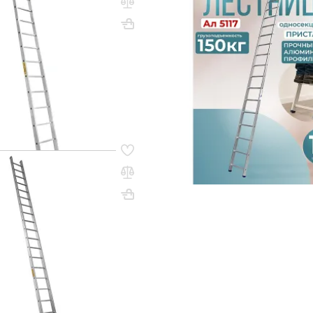
нная алюминиевая Alumet
алюминиевая Alumet 1х17
ВхШхГ, мм: 4780х390
4080х420
Вес, кг: 9
(0)
149 800 ₸
9
q_260427
В КОРЗИНУ
В КО
70
рофессиональная
нная алюминиевая Alumet
5760х420
Вес, кг: 13.5
ИТЬ НАЛИЧИЕ / ЦЕНУ