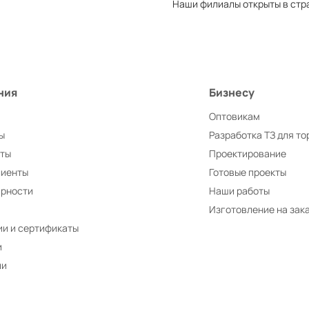
Наши филиалы открыты в стр
)
ния
Бизнесу
Оптовикам
ы
Разработка ТЗ для то
иты
Проектирование
лиенты
Готовые проекты
арности
Наши работы
Изготовление на зак
и и сертификаты
и
ии