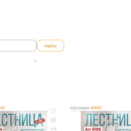
)
те вопрос, ответим быстро!
WhatsApp
Teleg
Найти
ительных работ
Односекционные лестницы
62
Код товара:
80657
дносекционная
Лестница односекционная
 Alumet 1х14
алюминиевая Alumet 1х6
3930х390
Вес, кг: 5.6
ВхШхГ, мм: 1690х330