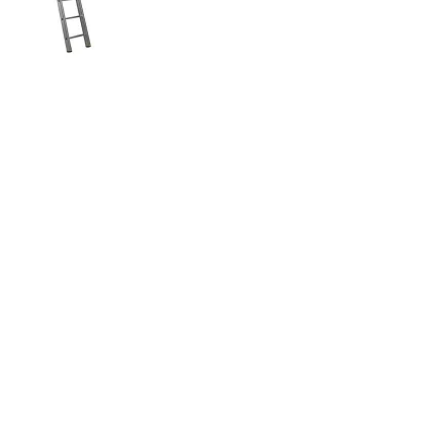
Виброплиты 90 кг
Показать все
Товаров в корзине:
0
Закрыть
Перейти
Товаров в избранном:
0
Закрыть
Перейти
Товаров в сравнении:
0
Закрыть
Перейти