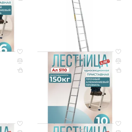
ВхШхГ, мм: 3520х420
Вес, кг: 7.5
(0)
141 050 ₸
q_260428
РЗИНУ
В КОРЗИНУ
Код товара:
80659
я
Лестница односекционная
ая Alumet
алюминиевая Alumet 1х10
ВхШхГ, мм: 2810х330
Вес, кг: 3.6
Вес, кг: 10.2
(0)
77 150 ₸
q_260421
РЗИНУ
В КОРЗИНУ
Код товара:
80664
Лестница односекционная