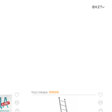
0
0
0
Войти в личный кабинет
KZT
ram
Код товара:
80666
Лестница профессиональная
односекционная алюминиевая Alumet
1х12
Вес, кг: 2.1