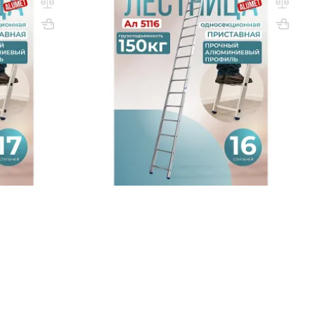
алюминиевая Alumet 1х16
Вес, кг: 7.5
ВхШхГ, мм: 4500х390
Вес, кг: 7.1
(0)
140 800 ₸
q_260426
РЗИНУ
В КОРЗИНУ