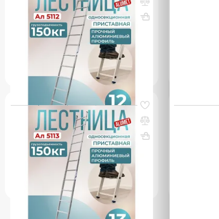
алюминиевая Alumet 1х12
односекцио
1х14
ВхШхГ, мм: 3370х390
Вес, кг: 4.8
ВхШхГ, мм: 
(0)
(0)
96 000 ₸
162 150 ₸
q_260422
q_26042
В КОРЗИНУ
Код товара:
80661
Код товара:
806
Лестница односекционная
Лестница п
алюминиевая Alumet 1х13
односекцио
1х20
ВхШхГ, мм: 3650х390
Вес, кг: 5.2
ВхШхГ, мм: 
(0)
(0)
104 850 ₸
q_260423
УТОЧН
В КОРЗИНУ