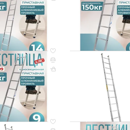
(0)
46 400 ₸
4
q_260419
В КОРЗИНУ
В КО
58
Код товара:
80668
дносекционная
Лестница профессиональна
 Alumet 1х9
односекционная алюминиев
1х16
2530х330
Вес, кг: 3.2
ВхШхГ, мм: 4640х420
(0)
188 050 ₸
0
q_260430
В КОРЗИНУ
В КО
67
Код товара:
80665
рофессиональная
Лестница односекционная