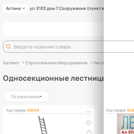
Астана
ул. Е103 дом 7 Сооружение (пункт выдачи товара
Задай
Каталог
Строительное оборудование
Лестницы для стро
Односекционные лестницы
По умолчанию
Код товара:
80669
Код товара:
806
Лестница профессиональная
Лестница о
односекционная алюминиевая Alumet
алюминиевая
1х18
ВхШхГ, мм: 