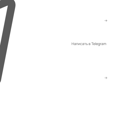
+7 (776) 260-10-80
+7 (747) 260-10-80
sale@gmsatu.com
Написать в Telegram
WhatsApp
Telegram
Скачать прайс
Заказать звонок