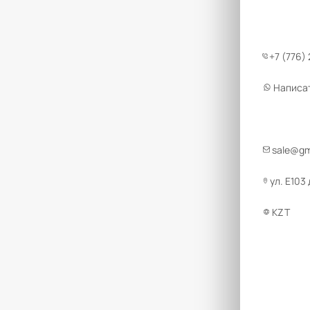
+7 (776)
Написа
sale@g
ул. Е103
KZT