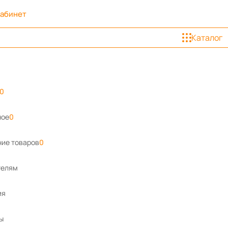
кабинет
Каталог
0
ное
0
ие товаров
0
телям
ия
ы