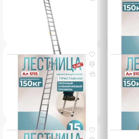
ВхШхГ, мм: 5200х420
Вес, кг: 12
(0)
(0)
112 400 ₸
243 600 ₸
q_260431
q_26042
В КОРЗИНУ
Код товара:
80663
Код товара:
806
Лестница односекционная
Лестница о
алюминиевая Alumet 1х15
алюминиевая
ВхШхГ, мм: 4220х390
Вес, кг: 6
ВхШхГ, мм: 
(0)
(0)
132 250 ₸
67 950 ₸
q_260425
q_26042
В КОРЗИНУ
Код товара:
80660
Код товара:
806
Лестница односекционная
Лестница п